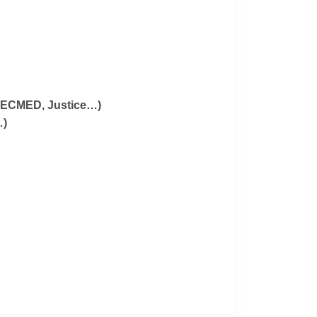
 (CECMED, Justice…)
…)